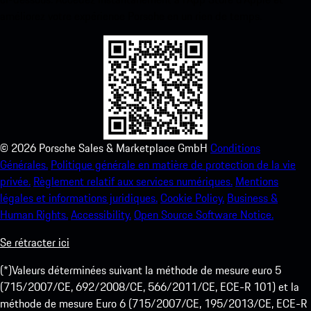
améliorez votre expérience Porsche en un rien de temps.
©
2026
Porsche Sales & Marketplace GmbH
Conditions
Générales.
Politique générale en matière de protection de la vie
privée.
Règlement relatif aux services numériques.
Mentions
légales et informations juridiques.
Cookie Policy.
Business &
Human Rights.
Accessibility.
Open Source Software Notice.
Se rétracter ici
(*)Valeurs déterminées suivant la méthode de mesure euro 5
(715/2007/CE, 692/2008/CE, 566/2011/CE, ECE-R 101) et la
méthode de mesure Euro 6 (715/2007/CE, 195/2013/CE, ECE-R