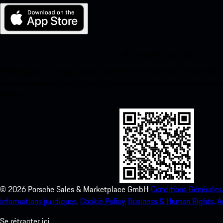
Ma Porsche pour iOS
Téléchargez notre application facilement en scannant le code QR 
instantanément à l’App Store d’Apple et améliorez votre expérienc
temps.
©
2026
Porsche Sales & Marketplace GmbH
Conditions Générales.
informations juridiques.
Cookie Policy.
Business & Human Rights.
A
Se rétracter ici