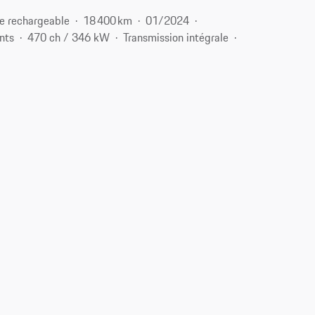
e rechargeable
18 400 km
01/2024
nts
470 ch / 346 kW
Transmission intégrale