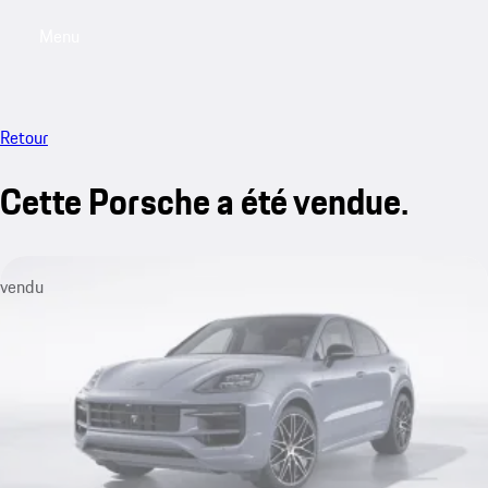
Menu
My saved searches, 0 searches saved
My sa
Retour
Cette Porsche a été vendue.
vendu