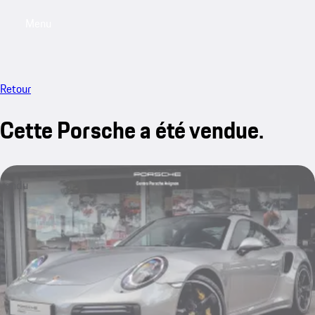
Menu
My saved searches, 0 searches saved
My sa
Retour
Cette Porsche a été vendue.
vendu