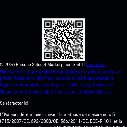
ci-dessous. Accédez instantanément à l’App Store d’Apple et
améliorez votre expérience Porsche en un rien de temps.
©
2026
Porsche Sales & Marketplace GmbH
Conditions
Générales.
Politique générale en matière de protection de la vie
privée.
Règlement relatif aux services numériques.
Mentions
légales et informations juridiques.
Cookie Policy.
Business &
Human Rights.
Accessibility.
Open Source Software Notice.
Se rétracter ici
(*)Valeurs déterminées suivant la méthode de mesure euro 5
(715/2007/CE, 692/2008/CE, 566/2011/CE, ECE-R 101) et la