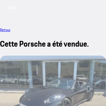
Menu
My saved searches, 0 searches saved
My sa
Retour
Cette Porsche a été vendue.
vendu