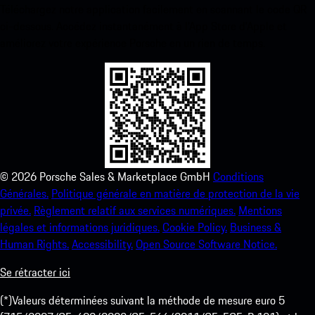
Téléchargez notre application facilement en scannant le code QR
ci-dessous. Accédez instantanément à l’App Store d’Apple et
améliorez votre expérience Porsche en un rien de temps.
©
2026
Porsche Sales & Marketplace GmbH
Conditions
Générales.
Politique générale en matière de protection de la vie
privée.
Règlement relatif aux services numériques.
Mentions
légales et informations juridiques.
Cookie Policy.
Business &
Human Rights.
Accessibility.
Open Source Software Notice.
Se rétracter ici
(*)Valeurs déterminées suivant la méthode de mesure euro 5