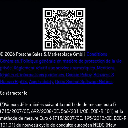
©
2026
Porsche Sales & Marketplace GmbH
Conditions
Générales.
Politique générale en matière de protection de la vie
privée.
Règlement relatif aux services numériques.
Mentions
légales et informations juridiques.
Cookie Policy.
Business &
Human Rights.
Accessibility.
Open Source Software Notice.
Se rétracter ici
(*)Valeurs déterminées suivant la méthode de mesure euro 5
(715/2007/CE, 692/2008/CE, 566/2011/CE, ECE-R 101) et la
méthode de mesure Euro 6 (715/2007/CE, 195/2013/CE, ECE-R
101.01) du nouveau cycle de conduite européen NEDC (New