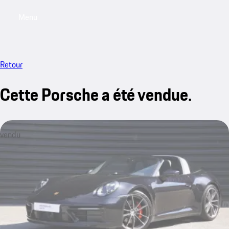
Menu
My saved searches, 0 searches saved
My sa
Retour
Cette Porsche a été vendue.
vendu