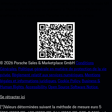
Téléchargez notre application facilement en scannant le code QR
ci-dessous. Accédez instantanément à l’App Store d’Apple et
améliorez votre expérience Porsche en un rien de temps.
©
2026
Porsche Sales & Marketplace GmbH
Conditions
Générales.
Politique générale en matière de protection de la vie
privée.
Règlement relatif aux services numériques.
Mentions
légales et informations juridiques.
Cookie Policy.
Business &
Human Rights.
Accessibility.
Open Source Software Notice.
Se rétracter ici
(*)Valeurs déterminées suivant la méthode de mesure euro 5