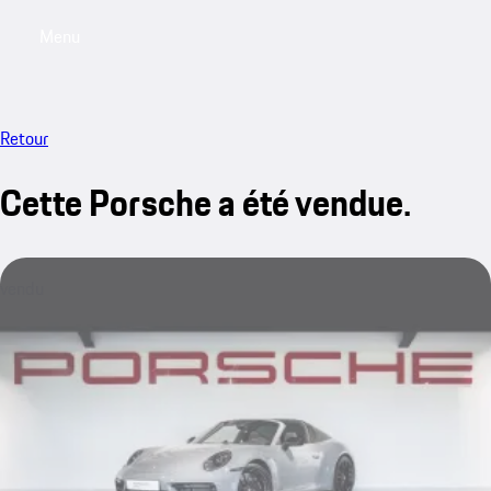
Menu
My saved searches, 0 searches saved
My sa
Retour
Cette Porsche a été vendue.
vendu