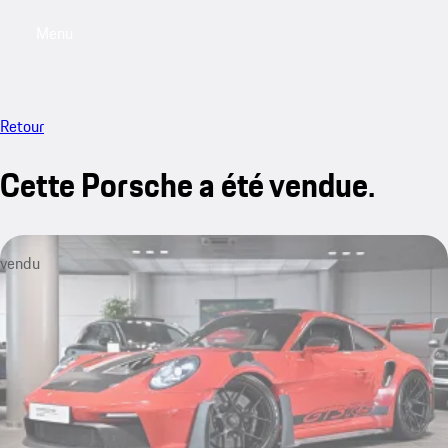
Menu
My saved searches, 0 searches saved
My sa
Retour
Cette Porsche a été vendue.
vendu