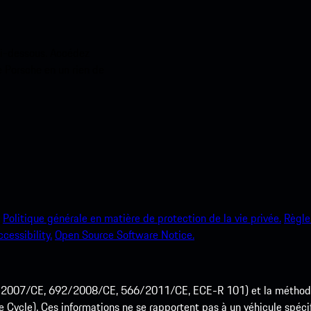
ci-dessous. Accédez
e Porsche en un rien de
Politique générale en matière de protection de la vie privée.
Règle
ccessibility.
Open Source Software Notice.
715/2007/CE, 692/2008/CE, 566/2011/CE, ECE-R 101) et la méth
cle). Ces informations ne se rapportent pas à un véhicule spécifi