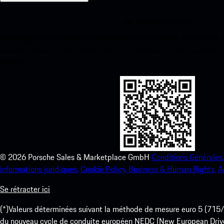
Ma Porsche pour iOS
Téléchargez notre application facilement en scannant le code QR 
instantanément à l’App Store d’Apple et améliorez votre expérienc
temps.
©
2026
Porsche Sales & Marketplace GmbH
Conditions Générales.
informations juridiques.
Cookie Policy.
Business & Human Rights.
A
Se rétracter ici
(*)Valeurs déterminées suivant la méthode de mesure euro 5 (
du nouveau cycle de conduite européen NEDC (New European Drive Cy