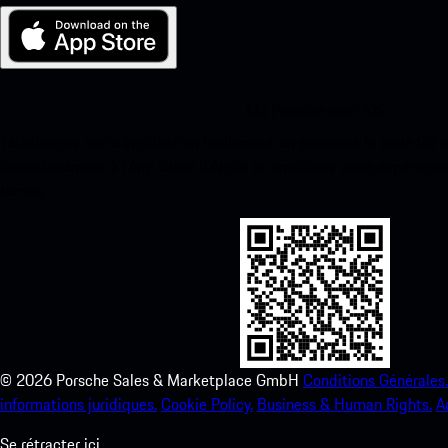
Ma Porsche pour iOS
Téléchargez notre application facilement en scannant le code QR 
instantanément à l’App Store d’Apple et améliorez votre expérienc
temps.
©
2026
Porsche Sales & Marketplace GmbH
Conditions Générales.
informations juridiques.
Cookie Policy.
Business & Human Rights.
A
Se rétracter ici