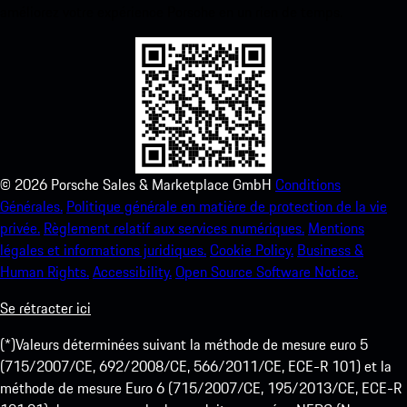
améliorez votre expérience Porsche en un rien de temps.
©
2026
Porsche Sales & Marketplace GmbH
Conditions
Générales.
Politique générale en matière de protection de la vie
privée.
Règlement relatif aux services numériques.
Mentions
légales et informations juridiques.
Cookie Policy.
Business &
Human Rights.
Accessibility.
Open Source Software Notice.
Se rétracter ici
(*)Valeurs déterminées suivant la méthode de mesure euro 5
(715/2007/CE, 692/2008/CE, 566/2011/CE, ECE-R 101) et la
méthode de mesure Euro 6 (715/2007/CE, 195/2013/CE, ECE-R