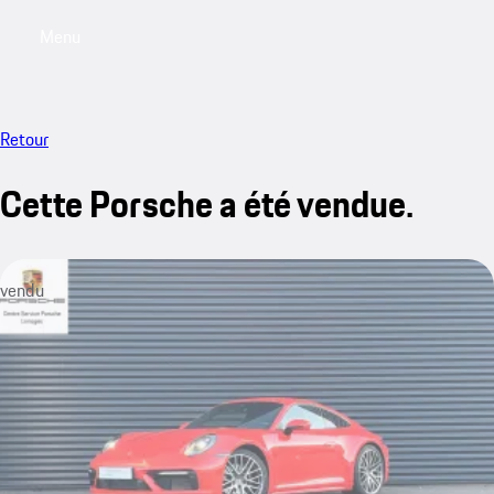
Menu
My saved searches, 0 searches saved
My sa
Retour
Cette Porsche a été vendue.
vendu