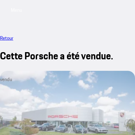
Menu
My saved searches, 0 searches saved
My sa
Retour
Cette Porsche a été vendue.
vendu