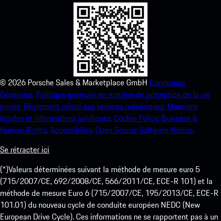
©
2026
Porsche Sales & Marketplace GmbH
Conditions
Générales.
Politique générale en matière de protection de la vie
privée.
Règlement relatif aux services numériques.
Mentions
légales et informations juridiques.
Cookie Policy.
Business &
Human Rights.
Accessibility.
Open Source Software Notice.
Se rétracter ici
(*)Valeurs déterminées suivant la méthode de mesure euro 5
(715/2007/CE, 692/2008/CE, 566/2011/CE, ECE-R 101) et la
méthode de mesure Euro 6 (715/2007/CE, 195/2013/CE, ECE-R
101.01) du nouveau cycle de conduite européen NEDC (New
European Drive Cycle). Ces informations ne se rapportent pas à un