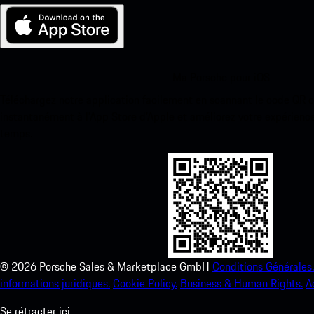
Ma Porsche pour iOS
Téléchargez notre application facilement en scannant le code QR 
instantanément à l’App Store d’Apple et améliorez votre expérienc
temps.
©
2026
Porsche Sales & Marketplace GmbH
Conditions Générales.
informations juridiques.
Cookie Policy.
Business & Human Rights.
A
Se rétracter ici