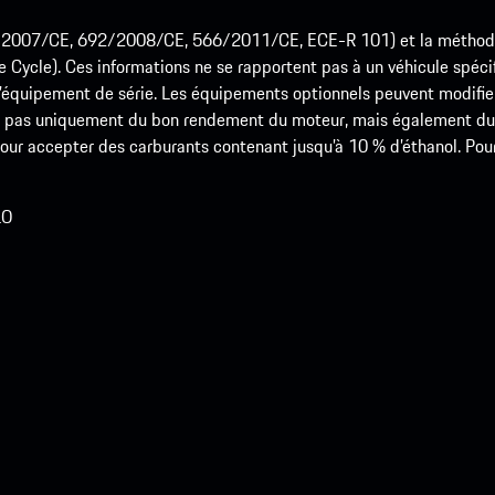
715/2007/CE, 692/2008/CE, 566/2011/CE, ECE-R 101) et la méth
cle). Ces informations ne se rapportent pas à un véhicule spécifi
équipement de série. Les équipements optionnels peuvent modifier
 pas uniquement du bon rendement du moteur, mais également du st
r accepter des carburants contenant jusqu’à 10 % d’éthanol. Pour o
LO