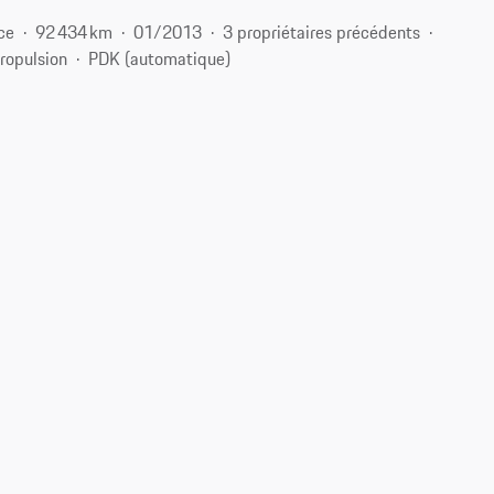
ce
92 434 km
01/2013
3 propriétaires précédents
ropulsion
PDK (automatique)