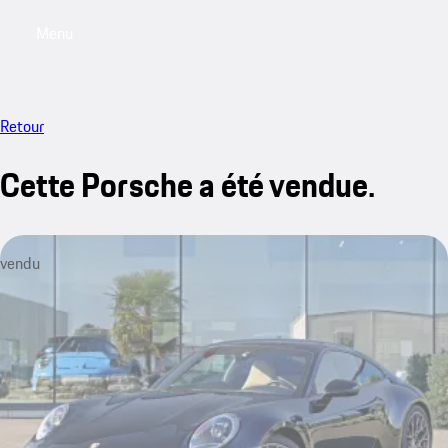
Menu
My saved searches, 0 searches saved
My sa
Retour
Cette Porsche a été vendue.
vendu