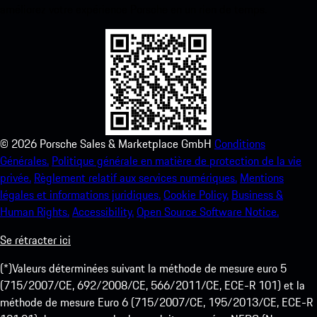
améliorez votre expérience Porsche en un rien de temps.
©
2026
Porsche Sales & Marketplace GmbH
Conditions
Générales.
Politique générale en matière de protection de la vie
privée.
Règlement relatif aux services numériques.
Mentions
légales et informations juridiques.
Cookie Policy.
Business &
Human Rights.
Accessibility.
Open Source Software Notice.
Se rétracter ici
(*)Valeurs déterminées suivant la méthode de mesure euro 5
(715/2007/CE, 692/2008/CE, 566/2011/CE, ECE-R 101) et la
méthode de mesure Euro 6 (715/2007/CE, 195/2013/CE, ECE-R