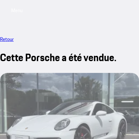
Menu
My saved searches, 0 searches saved
My sa
Retour
Cette Porsche a été vendue.
vendu