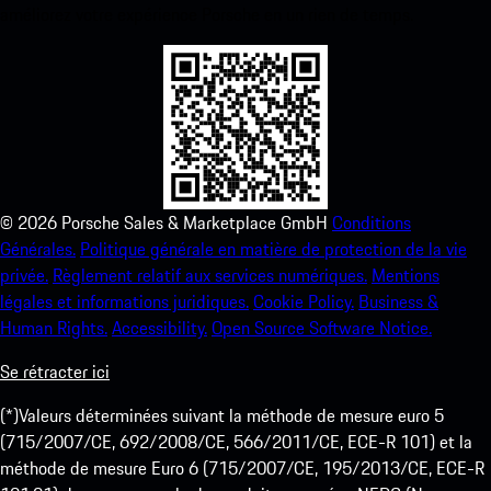
améliorez votre expérience Porsche en un rien de temps.
©
2026
Porsche Sales & Marketplace GmbH
Conditions
Générales.
Politique générale en matière de protection de la vie
privée.
Règlement relatif aux services numériques.
Mentions
légales et informations juridiques.
Cookie Policy.
Business &
Human Rights.
Accessibility.
Open Source Software Notice.
Se rétracter ici
(*)Valeurs déterminées suivant la méthode de mesure euro 5
(715/2007/CE, 692/2008/CE, 566/2011/CE, ECE-R 101) et la
méthode de mesure Euro 6 (715/2007/CE, 195/2013/CE, ECE-R