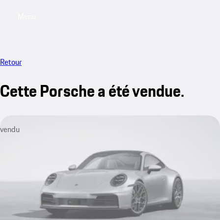
Menu
My saved searches, 0 searches saved
My sa
Retour
Cette Porsche a été vendue.
vendu