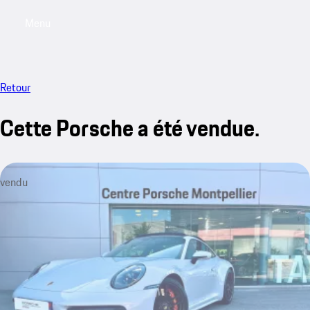
Menu
My saved searches, 0 searches saved
My sa
Retour
Cette Porsche a été vendue.
vendu