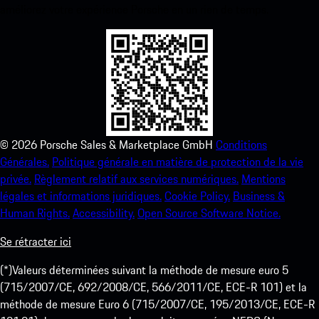
améliorez votre expérience Porsche en un rien de temps.
©
2026
Porsche Sales & Marketplace GmbH
Conditions
Générales.
Politique générale en matière de protection de la vie
privée.
Règlement relatif aux services numériques.
Mentions
légales et informations juridiques.
Cookie Policy.
Business &
Human Rights.
Accessibility.
Open Source Software Notice.
Se rétracter ici
(*)Valeurs déterminées suivant la méthode de mesure euro 5
(715/2007/CE, 692/2008/CE, 566/2011/CE, ECE-R 101) et la
méthode de mesure Euro 6 (715/2007/CE, 195/2013/CE, ECE-R