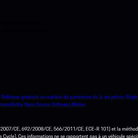
ci-dessous. Accédez
e Porsche en un rien de
Politique générale en matière de protection de la vie privée.
Règle
ccessibility.
Open Source Software Notice.
715/2007/CE, 692/2008/CE, 566/2011/CE, ECE-R 101) et la méth
cle). Ces informations ne se rapportent pas à un véhicule spécifi