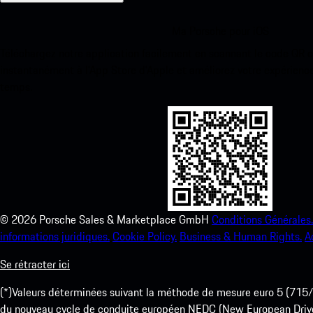
Ma Porsche pour iOS
Téléchargez notre application facilement en scannant le code QR 
instantanément à l’App Store d’Apple et améliorez votre expérienc
temps.
©
2026
Porsche Sales & Marketplace GmbH
Conditions Générales.
informations juridiques.
Cookie Policy.
Business & Human Rights.
A
Se rétracter ici
(*)Valeurs déterminées suivant la méthode de mesure euro 5 (
du nouveau cycle de conduite européen NEDC (New European Drive Cy