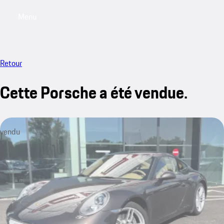
Menu
My saved searches, 0 searches saved
My sa
Retour
Cette Porsche a été vendue.
vendu