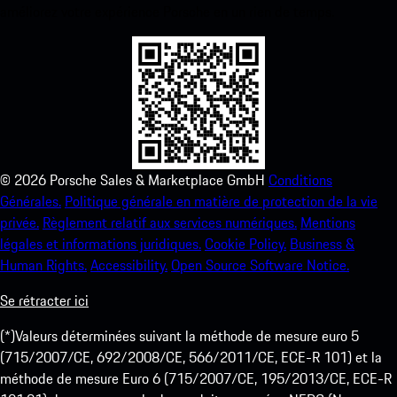
améliorez votre expérience Porsche en un rien de temps.
©
2026
Porsche Sales & Marketplace GmbH
Conditions
Générales.
Politique générale en matière de protection de la vie
privée.
Règlement relatif aux services numériques.
Mentions
légales et informations juridiques.
Cookie Policy.
Business &
Human Rights.
Accessibility.
Open Source Software Notice.
Se rétracter ici
(*)Valeurs déterminées suivant la méthode de mesure euro 5
(715/2007/CE, 692/2008/CE, 566/2011/CE, ECE-R 101) et la
méthode de mesure Euro 6 (715/2007/CE, 195/2013/CE, ECE-R