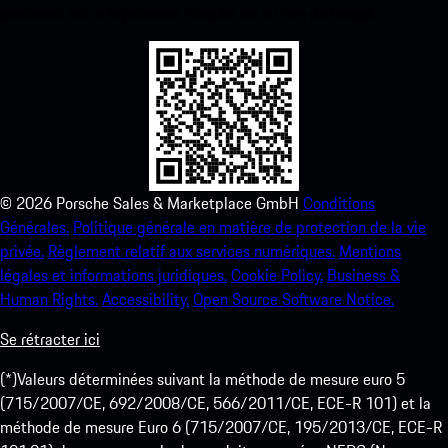
améliorez votre expérience Porsche en un rien de temps.
©
2026
Porsche Sales & Marketplace GmbH
Conditions
Générales.
Politique générale en matière de protection de la vie
privée.
Règlement relatif aux services numériques.
Mentions
légales et informations juridiques.
Cookie Policy.
Business &
Human Rights.
Accessibility.
Open Source Software Notice.
Se rétracter ici
(*)Valeurs déterminées suivant la méthode de mesure euro 5
(715/2007/CE, 692/2008/CE, 566/2011/CE, ECE-R 101) et la
méthode de mesure Euro 6 (715/2007/CE, 195/2013/CE, ECE-R