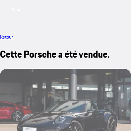
Menu
My saved searches, 0 searches saved
My sa
Retour
Cette Porsche a été vendue.
vendu