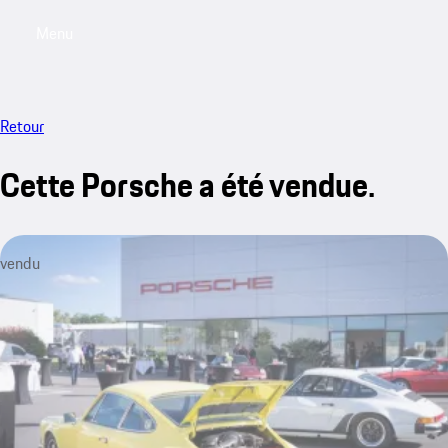
Menu
My saved searches, 0 searches saved
My sa
Retour
Cette Porsche a été vendue.
vendu