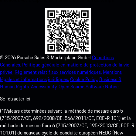
©
2026
Porsche Sales & Marketplace GmbH
Conditions
Générales.
Politique générale en matière de protection de la vie
privée.
Règlement relatif aux services numériques.
Mentions
légales et informations juridiques.
Cookie Policy.
Business &
Human Rights.
Accessibility.
Open Source Software Notice.
Se rétracter ici
(*)Valeurs déterminées suivant la méthode de mesure euro 5
(715/2007/CE, 692/2008/CE, 566/2011/CE, ECE-R 101) et la
méthode de mesure Euro 6 (715/2007/CE, 195/2013/CE, ECE-R
101.01) du nouveau cycle de conduite européen NEDC (New