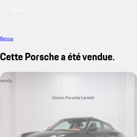
Menu
My saved searches, 0 searches saved
My sa
Retour
Cette Porsche a été vendue.
vendu