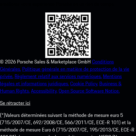
améliorez votre expérience Porsche en un rien de temps.
©
2026
Porsche Sales & Marketplace GmbH
Conditions
Générales.
Politique générale en matière de protection de la vie
privée.
Règlement relatif aux services numériques.
Mentions
légales et informations juridiques.
Cookie Policy.
Business &
Human Rights.
Accessibility.
Open Source Software Notice.
Se rétracter ici
(*)Valeurs déterminées suivant la méthode de mesure euro 5
(715/2007/CE, 692/2008/CE, 566/2011/CE, ECE-R 101) et la
méthode de mesure Euro 6 (715/2007/CE, 195/2013/CE, ECE-R