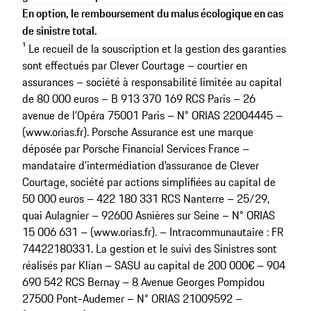
En option, le remboursement du malus écologique en cas
de sinistre total.
¹ Le recueil de la souscription et la gestion des garanties
sont effectués par Clever Courtage – courtier en
assurances – société à responsabilité limitée au capital
de 80 000 euros – B 913 370 169 RCS Paris – 26
avenue de l’Opéra 75001 Paris – N° ORIAS 22004445 –
(www.orias.fr). Porsche Assurance est une marque
déposée par Porsche Financial Services France –
mandataire d’intermédiation d’assurance de Clever
Courtage, société par actions simplifiées au capital de
50 000 euros – 422 180 331 RCS Nanterre – 25/29,
quai Aulagnier – 92600 Asnières sur Seine – N° ORIAS
15 006 631 – (www.orias.fr). – Intracommunautaire : FR
74422180331. La gestion et le suivi des Sinistres sont
réalisés par Klian – SASU au capital de 200 000€ – 904
690 542 RCS Bernay – 8 Avenue Georges Pompidou
27500 Pont-Audemer – N° ORIAS 21009592 –