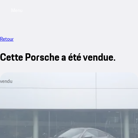
Menu
My saved searches, 0 searches saved
My sa
Retour
Cette Porsche a été vendue.
vendu