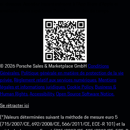
ci-dessous. Accédez instantanément à l’App Store d’Apple et
améliorez votre expérience Porsche en un rien de temps.
©
2026
Porsche Sales & Marketplace GmbH
Conditions
Générales.
Politique générale en matière de protection de la vie
privée.
Règlement relatif aux services numériques.
Mentions
légales et informations juridiques.
Cookie Policy.
Business &
Human Rights.
Accessibility.
Open Source Software Notice.
Se rétracter ici
(*)Valeurs déterminées suivant la méthode de mesure euro 5
(715/2007/CE, 692/2008/CE, 566/2011/CE, ECE-R 101) et la