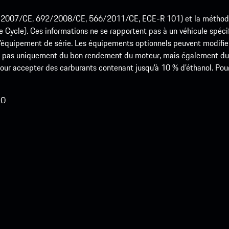
715/2007/CE, 692/2008/CE, 566/2011/CE, ECE-R 101) et la méth
cle). Ces informations ne se rapportent pas à un véhicule spécifi
équipement de série. Les équipements optionnels peuvent modifier
 pas uniquement du bon rendement du moteur, mais également du st
r accepter des carburants contenant jusqu’à 10 % d’éthanol. Pour o
LO