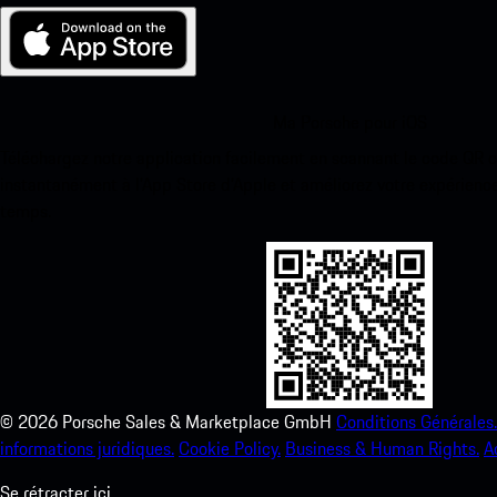
Ma Porsche pour iOS
Téléchargez notre application facilement en scannant le code QR 
instantanément à l’App Store d’Apple et améliorez votre expérienc
temps.
©
2026
Porsche Sales & Marketplace GmbH
Conditions Générales.
informations juridiques.
Cookie Policy.
Business & Human Rights.
A
Se rétracter ici