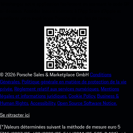
Téléchargez notre application facilement en scannant le code QR
ci-dessous. Accédez instantanément à l’App Store d’Apple et
améliorez votre expérience Porsche en un rien de temps.
©
2026
Porsche Sales & Marketplace GmbH
Conditions
Générales.
Politique générale en matière de protection de la vie
privée.
Règlement relatif aux services numériques.
Mentions
légales et informations juridiques.
Cookie Policy.
Business &
Human Rights.
Accessibility.
Open Source Software Notice.
Se rétracter ici
(*)Valeurs déterminées suivant la méthode de mesure euro 5