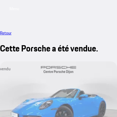
Menu
My saved searches, 0 searches saved
My sa
Retour
Cette Porsche a été vendue.
vendu