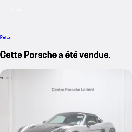
Menu
My saved searches, 0 searches saved
My sa
Retour
Cette Porsche a été vendue.
vendu