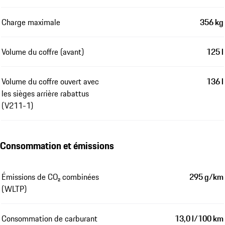
Charge maximale
356 kg
Volume du coffre (avant)
125 l
Volume du coffre ouvert avec
136 l
les sièges arrière rabattus
(V211-1)
Consommation et émissions
Émissions de CO₂ combinées
295 g/km
(WLTP)
Consommation de carburant
13,0 l/100 km