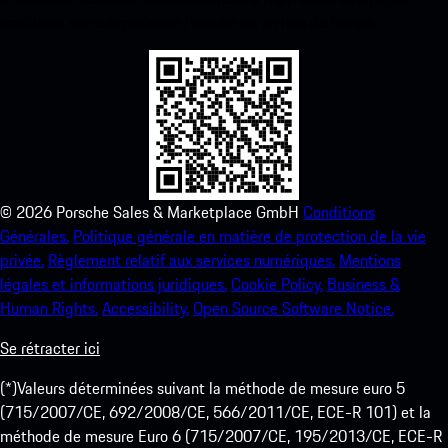
améliorez votre expérience Porsche en un rien de temps.
©
2026
Porsche Sales & Marketplace GmbH
Conditions
Générales.
Politique générale en matière de protection de la vie
privée.
Règlement relatif aux services numériques.
Mentions
légales et informations juridiques.
Cookie Policy.
Business &
Human Rights.
Accessibility.
Open Source Software Notice.
Se rétracter ici
(*)Valeurs déterminées suivant la méthode de mesure euro 5
(715/2007/CE, 692/2008/CE, 566/2011/CE, ECE-R 101) et la
méthode de mesure Euro 6 (715/2007/CE, 195/2013/CE, ECE-R