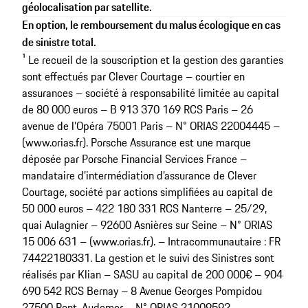
géolocalisation par satellite.
En option, le remboursement du malus écologique en cas
de sinistre total.
¹ Le recueil de la souscription et la gestion des garanties
sont effectués par Clever Courtage – courtier en
assurances – société à responsabilité limitée au capital
de 80 000 euros – B 913 370 169 RCS Paris – 26
avenue de l’Opéra 75001 Paris – N° ORIAS 22004445 –
(www.orias.fr). Porsche Assurance est une marque
déposée par Porsche Financial Services France –
mandataire d’intermédiation d’assurance de Clever
Courtage, société par actions simplifiées au capital de
50 000 euros – 422 180 331 RCS Nanterre – 25/29,
quai Aulagnier – 92600 Asnières sur Seine – N° ORIAS
15 006 631 – (www.orias.fr). – Intracommunautaire : FR
74422180331. La gestion et le suivi des Sinistres sont
réalisés par Klian – SASU au capital de 200 000€ – 904
690 542 RCS Bernay – 8 Avenue Georges Pompidou
27500 Pont-Audemer – N° ORIAS 21009592 –