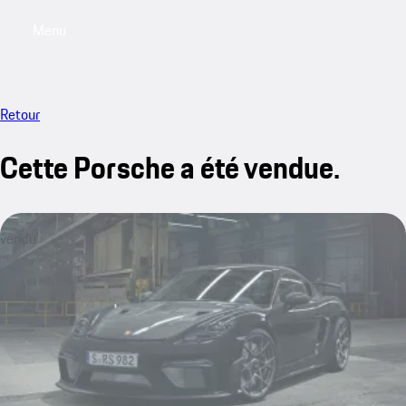
Menu
My saved searches, 0 searches saved
My sa
Retour
Cette Porsche a été vendue.
vendu