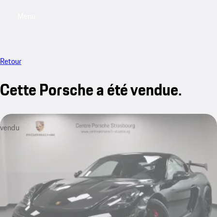
Menu
My saved searches, 0 searches saved
My sa
Retour
Cette Porsche a été vendue.
vendu