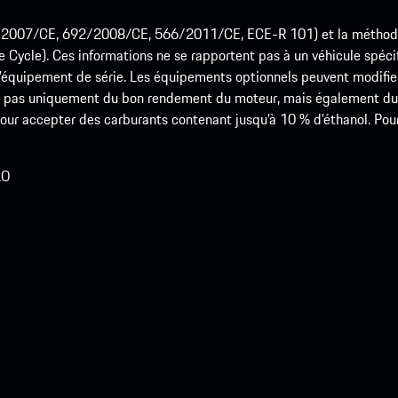
715/2007/CE, 692/2008/CE, 566/2011/CE, ECE-R 101) et la méth
cle). Ces informations ne se rapportent pas à un véhicule spécifi
équipement de série. Les équipements optionnels peuvent modifier
 pas uniquement du bon rendement du moteur, mais également du st
r accepter des carburants contenant jusqu’à 10 % d’éthanol. Pour o
LO