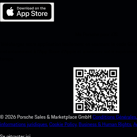
Ma Porsche pour iOS
Téléchargez notre application facilement en scannant le code QR 
instantanément à l’App Store d’Apple et améliorez votre expérienc
temps.
©
2026
Porsche Sales & Marketplace GmbH
Conditions Générales.
informations juridiques.
Cookie Policy.
Business & Human Rights.
A
Se rétracter ici