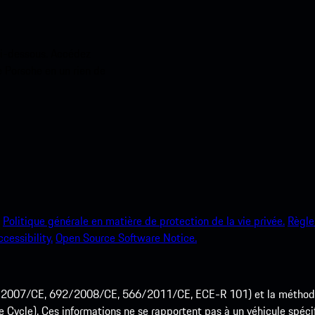
ci-dessous. Accédez
e Porsche en un rien de
Politique générale en matière de protection de la vie privée.
Règle
ccessibility.
Open Source Software Notice.
715/2007/CE, 692/2008/CE, 566/2011/CE, ECE-R 101) et la méth
cle). Ces informations ne se rapportent pas à un véhicule spécifi