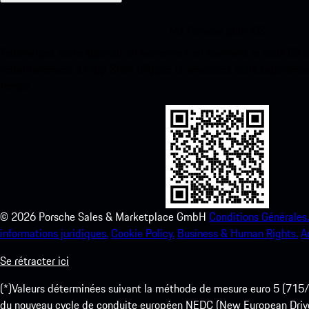
Ma Porsche pour iOS
Téléchargez notre application facilement en scannant le code QR 
instantanément à l’App Store d’Apple et améliorez votre expérienc
temps.
©
2026
Porsche Sales & Marketplace GmbH
Conditions Générales.
informations juridiques.
Cookie Policy.
Business & Human Rights.
A
Se rétracter ici
(*)Valeurs déterminées suivant la méthode de mesure euro 5 (
du nouveau cycle de conduite européen NEDC (New European Drive Cy