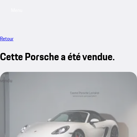
Menu
My saved searches, 0 searches saved
My sa
Retour
Cette Porsche a été vendue.
vendu