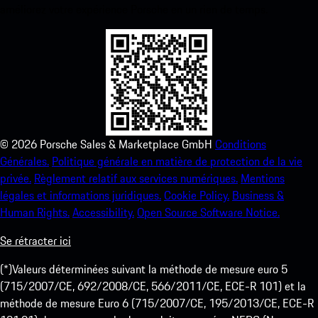
améliorez votre expérience Porsche en un rien de temps.
©
2026
Porsche Sales & Marketplace GmbH
Conditions
Générales.
Politique générale en matière de protection de la vie
privée.
Règlement relatif aux services numériques.
Mentions
légales et informations juridiques.
Cookie Policy.
Business &
Human Rights.
Accessibility.
Open Source Software Notice.
Se rétracter ici
(*)Valeurs déterminées suivant la méthode de mesure euro 5
(715/2007/CE, 692/2008/CE, 566/2011/CE, ECE-R 101) et la
méthode de mesure Euro 6 (715/2007/CE, 195/2013/CE, ECE-R