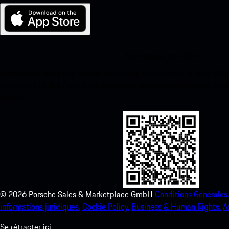
Ma Porsche pour iOS
Téléchargez notre application facilement en scannant le code QR 
instantanément à l’App Store d’Apple et améliorez votre expérienc
temps.
©
2026
Porsche Sales & Marketplace GmbH
Conditions Générales.
informations juridiques.
Cookie Policy.
Business & Human Rights.
A
Se rétracter ici