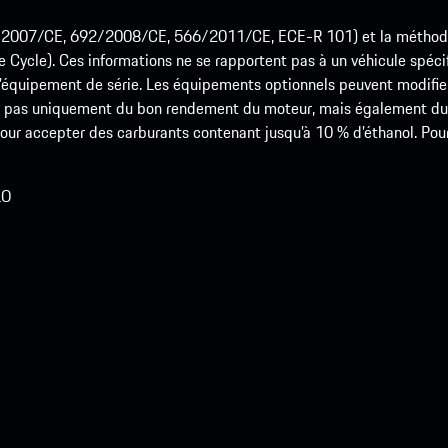
715/2007/CE, 692/2008/CE, 566/2011/CE, ECE-R 101) et la méth
cle). Ces informations ne se rapportent pas à un véhicule spécifi
équipement de série. Les équipements optionnels peuvent modifier
 pas uniquement du bon rendement du moteur, mais également du st
r accepter des carburants contenant jusqu’à 10 % d’éthanol. Pour o
LO