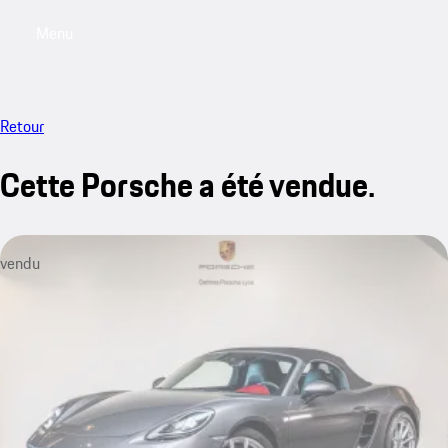
Menu
My saved searches, 0 searches saved
My sa
Retour
Cette Porsche a été vendue.
vendu