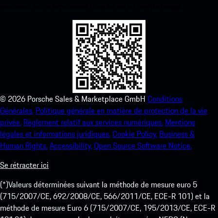
améliorez votre expérience Porsche en un rien de temps.
©
2026
Porsche Sales & Marketplace GmbH
Conditions
Générales.
Politique générale en matière de protection de la vie
privée.
Règlement relatif aux services numériques.
Mentions
légales et informations juridiques.
Cookie Policy.
Business &
Human Rights.
Accessibility.
Open Source Software Notice.
Se rétracter ici
(*)Valeurs déterminées suivant la méthode de mesure euro 5
(715/2007/CE, 692/2008/CE, 566/2011/CE, ECE-R 101) et la
méthode de mesure Euro 6 (715/2007/CE, 195/2013/CE, ECE-R