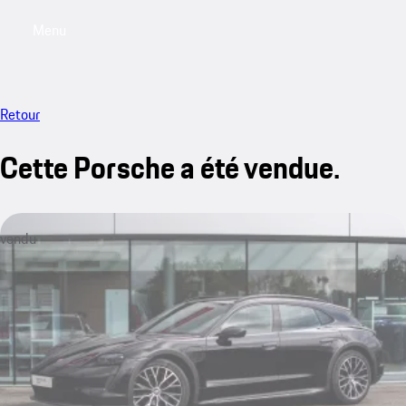
Menu
My saved searches, 0 searches saved
My sa
Retour
Cette Porsche a été vendue.
vendu