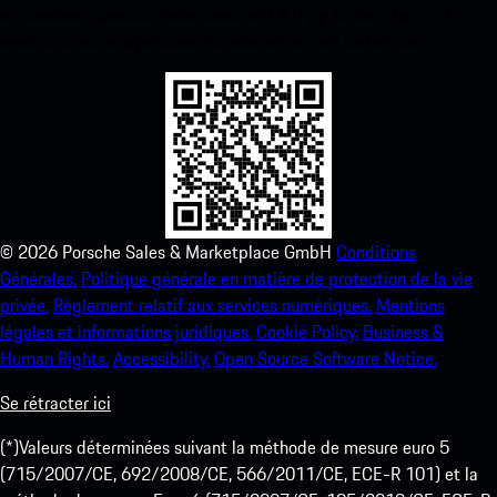
ci-dessous. Accédez instantanément à l’App Store d’Apple et
améliorez votre expérience Porsche en un rien de temps.
©
2026
Porsche Sales & Marketplace GmbH
Conditions
Générales.
Politique générale en matière de protection de la vie
privée.
Règlement relatif aux services numériques.
Mentions
légales et informations juridiques.
Cookie Policy.
Business &
Human Rights.
Accessibility.
Open Source Software Notice.
Se rétracter ici
(*)Valeurs déterminées suivant la méthode de mesure euro 5
(715/2007/CE, 692/2008/CE, 566/2011/CE, ECE-R 101) et la