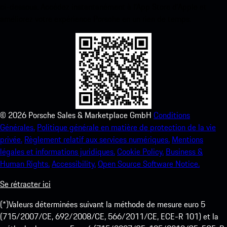
ci-dessous. Accédez instantanément à l’App Store d’Apple et
améliorez votre expérience Porsche en un rien de temps.
©
2026
Porsche Sales & Marketplace GmbH
Conditions
Générales.
Politique générale en matière de protection de la vie
privée.
Règlement relatif aux services numériques.
Mentions
légales et informations juridiques.
Cookie Policy.
Business &
Human Rights.
Accessibility.
Open Source Software Notice.
Se rétracter ici
(*)Valeurs déterminées suivant la méthode de mesure euro 5
(715/2007/CE, 692/2008/CE, 566/2011/CE, ECE-R 101) et la