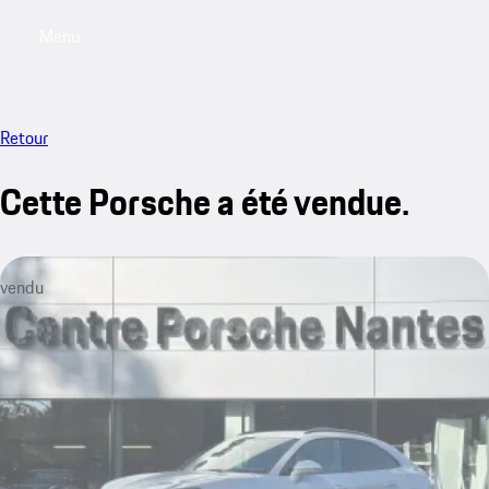
Menu
My saved searches, 0 searches saved
My sa
Retour
Cette Porsche a été vendue.
vendu