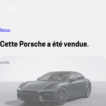
Menu
My saved searches, 0 searches saved
My sa
Retour
Cette Porsche a été vendue.
vendu