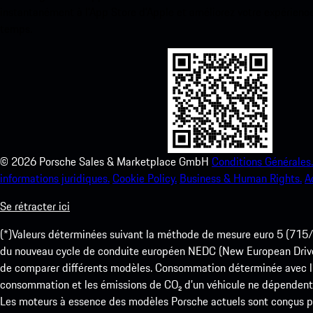
instantanément à l’App Store d’Apple et améliorez votre expérienc
temps.
©
2026
Porsche Sales & Marketplace GmbH
Conditions Générales.
informations juridiques.
Cookie Policy.
Business & Human Rights.
A
Se rétracter ici
(*)Valeurs déterminées suivant la méthode de mesure euro 5 (
du nouveau cycle de conduite européen NEDC (New European Drive Cy
de comparer différents modèles. Consommation déterminée avec l’
consommation et les émissions de CO₂ d’un véhicule ne dépendent
Les moteurs à essence des modèles Porsche actuels sont conçus pou