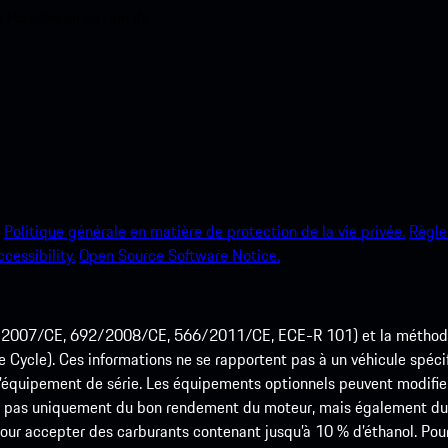
e Porsche en un rien de
Politique générale en matière de protection de la vie privée.
Règle
ccessibility.
Open Source Software Notice.
715/2007/CE, 692/2008/CE, 566/2011/CE, ECE-R 101) et la méth
cle). Ces informations ne se rapportent pas à un véhicule spécifi
équipement de série. Les équipements optionnels peuvent modifier
 pas uniquement du bon rendement du moteur, mais également du st
r accepter des carburants contenant jusqu’à 10 % d’éthanol. Pour o