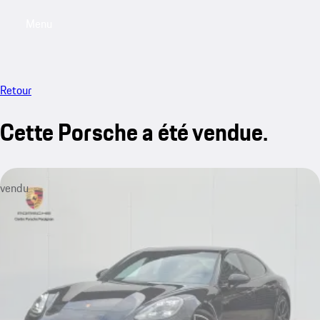
Menu
My saved searches, 0 searches saved
My sa
Retour
Cette Porsche a été vendue.
vendu