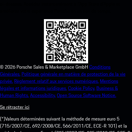
ci-dessous. Accédez instantanément à l’App Store d’Apple et
améliorez votre expérience Porsche en un rien de temps.
©
2026
Porsche Sales & Marketplace GmbH
Conditions
Générales.
Politique générale en matière de protection de la vie
privée.
Règlement relatif aux services numériques.
Mentions
légales et informations juridiques.
Cookie Policy.
Business &
Human Rights.
Accessibility.
Open Source Software Notice.
Se rétracter ici
(*)Valeurs déterminées suivant la méthode de mesure euro 5
(715/2007/CE, 692/2008/CE, 566/2011/CE, ECE-R 101) et la