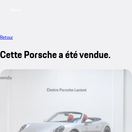
Menu
My saved searches, 0 searches saved
My sa
Retour
Cette Porsche a été vendue.
vendu