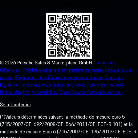
améliorez votre expérience Porsche en un rien de temps.
©
2026
Porsche Sales & Marketplace GmbH
Conditions
Générales.
Politique générale en matière de protection de la vie
privée.
Règlement relatif aux services numériques.
Mentions
légales et informations juridiques.
Cookie Policy.
Business &
Human Rights.
Accessibility.
Open Source Software Notice.
Se rétracter ici
(*)Valeurs déterminées suivant la méthode de mesure euro 5
(715/2007/CE, 692/2008/CE, 566/2011/CE, ECE-R 101) et la
méthode de mesure Euro 6 (715/2007/CE, 195/2013/CE, ECE-R