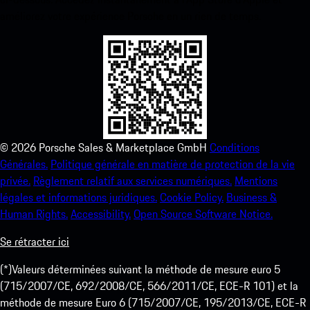
améliorez votre expérience Porsche en un rien de temps.
©
2026
Porsche Sales & Marketplace GmbH
Conditions
Générales.
Politique générale en matière de protection de la vie
privée.
Règlement relatif aux services numériques.
Mentions
légales et informations juridiques.
Cookie Policy.
Business &
Human Rights.
Accessibility.
Open Source Software Notice.
Se rétracter ici
(*)Valeurs déterminées suivant la méthode de mesure euro 5
(715/2007/CE, 692/2008/CE, 566/2011/CE, ECE-R 101) et la
méthode de mesure Euro 6 (715/2007/CE, 195/2013/CE, ECE-R