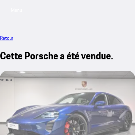
Menu
My saved searches, 0 searches saved
My sa
Retour
Cette Porsche a été vendue.
vendu