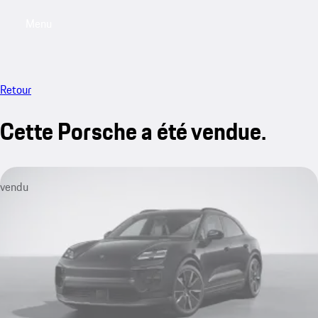
Menu
My saved searches, 0 searches saved
My sa
Retour
Cette Porsche a été vendue.
vendu