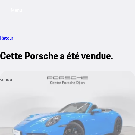
Menu
My saved searches, 0 searches saved
My sa
Retour
Cette Porsche a été vendue.
vendu