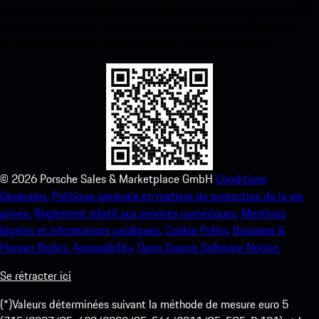
Téléchargez notre application facilement en scannant le code QR
ci-dessous. Accédez instantanément à l’App Store d’Apple et
améliorez votre expérience Porsche en un rien de temps.
©
2026
Porsche Sales & Marketplace GmbH
Conditions
Générales.
Politique générale en matière de protection de la vie
privée.
Règlement relatif aux services numériques.
Mentions
légales et informations juridiques.
Cookie Policy.
Business &
Human Rights.
Accessibility.
Open Source Software Notice.
Se rétracter ici
(*)Valeurs déterminées suivant la méthode de mesure euro 5