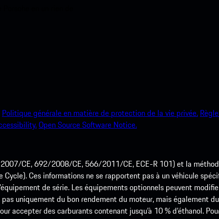
e Porsche en un rien de
Politique générale en matière de protection de la vie privée.
Règle
ccessibility.
Open Source Software Notice.
715/2007/CE, 692/2008/CE, 566/2011/CE, ECE-R 101) et la méth
cle). Ces informations ne se rapportent pas à un véhicule spécifi
équipement de série. Les équipements optionnels peuvent modifier
 pas uniquement du bon rendement du moteur, mais également du st
r accepter des carburants contenant jusqu’à 10 % d’éthanol. Pour o