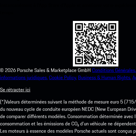
instantanément à l’App Store d’Apple et améliorez votre expérienc
temps.
©
2026
Porsche Sales & Marketplace GmbH
Conditions Générales.
informations juridiques.
Cookie Policy.
Business & Human Rights.
A
Se rétracter ici
(*)Valeurs déterminées suivant la méthode de mesure euro 5 (
du nouveau cycle de conduite européen NEDC (New European Drive Cy
de comparer différents modèles. Consommation déterminée avec l’
consommation et les émissions de CO₂ d’un véhicule ne dépendent
Les moteurs à essence des modèles Porsche actuels sont conçus pou