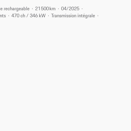
e rechargeable
21 500 km
04/2025
nts
470 ch / 346 kW
Transmission intégrale