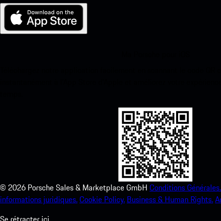
Ma Porsche pour iOS
Téléchargez notre application facilement en scannant le code QR 
instantanément à l’App Store d’Apple et améliorez votre expérienc
temps.
©
2026
Porsche Sales & Marketplace GmbH
Conditions Générales.
informations juridiques.
Cookie Policy.
Business & Human Rights.
A
Se rétracter ici