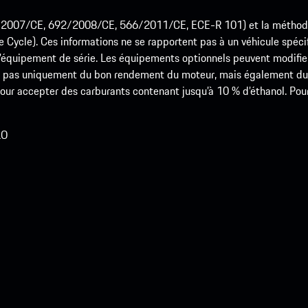
715/2007/CE, 692/2008/CE, 566/2011/CE, ECE-R 101) et la méth
cle). Ces informations ne se rapportent pas à un véhicule spécifi
équipement de série. Les équipements optionnels peuvent modifier
 pas uniquement du bon rendement du moteur, mais également du st
r accepter des carburants contenant jusqu’à 10 % d’éthanol. Pour o
LO