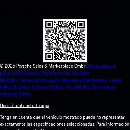
código QR y disfruta de acceso instantáneo a la App Store de
Apple y mejora tu experiencia Porsche en poco tiempo.
©
2026
Porsche Sales & Marketplace GmbH
Notas sobre la
protección de datos.
Reglamento de Servicios
Digitales.
Indicaciones legales.
Términos y Condiciones.
Cookie
Policy.
Business & Human Rights.
Accessibility.
Open Source
Software Notice.
Desistir del contrato aquí
Tenga en cuenta que el vehículo mostrado puede no representar
exactamente las especificaciones seleccionadas. Para información