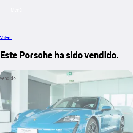
Menú
My saved searches, 0 searches saved
My sa
Volver
Este Porsche ha sido vendido.
vendido