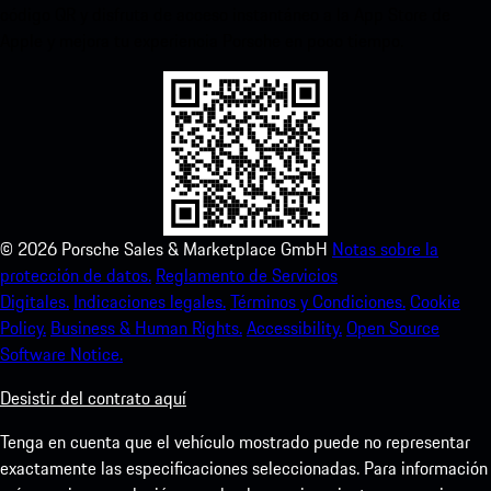
código QR y disfruta de acceso instantáneo a la App Store de
Apple y mejora tu experiencia Porsche en poco tiempo.
©
2026
Porsche Sales & Marketplace GmbH
Notas sobre la
protección de datos.
Reglamento de Servicios
Digitales.
Indicaciones legales.
Términos y Condiciones.
Cookie
Policy.
Business & Human Rights.
Accessibility.
Open Source
Software Notice.
Desistir del contrato aquí
Tenga en cuenta que el vehículo mostrado puede no representar
exactamente las especificaciones seleccionadas. Para información