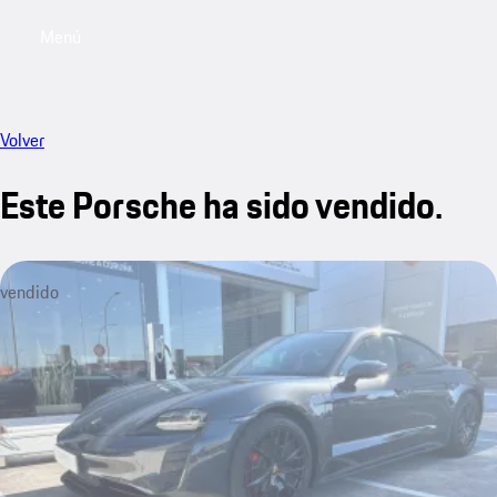
Menú
My saved searches, 0 searches saved
My sa
Volver
Este Porsche ha sido vendido.
vendido