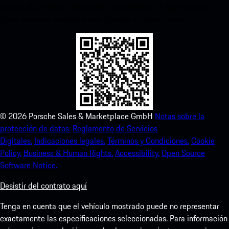
código QR y disfruta de acceso instantáneo a la App Store de
Apple y mejora tu experiencia Porsche en poco tiempo.
©
2026
Porsche Sales & Marketplace GmbH
Notas sobre la
protección de datos.
Reglamento de Servicios
Digitales.
Indicaciones legales.
Términos y Condiciones.
Cookie
Policy.
Business & Human Rights.
Accessibility.
Open Source
Software Notice.
Desistir del contrato aquí
Tenga en cuenta que el vehículo mostrado puede no representar
exactamente las especificaciones seleccionadas. Para información