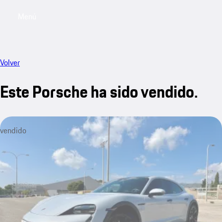
Menú
My saved searches, 0 searches saved
My sa
Volver
Este Porsche ha sido vendido.
vendido