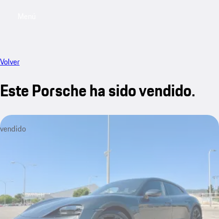
Menú
My saved searches, 0 searches saved
My sa
Volver
Este Porsche ha sido vendido.
vendido