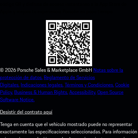
código QR y disfruta de acceso instantáneo a la App Store de
Apple y mejora tu experiencia Porsche en poco tiempo.
©
2026
Porsche Sales & Marketplace GmbH
Notas sobre la
protección de datos.
Reglamento de Servicios
Digitales.
Indicaciones legales.
Términos y Condiciones.
Cookie
Policy.
Business & Human Rights.
Accessibility.
Open Source
Software Notice.
Desistir del contrato aquí
Tenga en cuenta que el vehículo mostrado puede no representar
exactamente las especificaciones seleccionadas. Para información